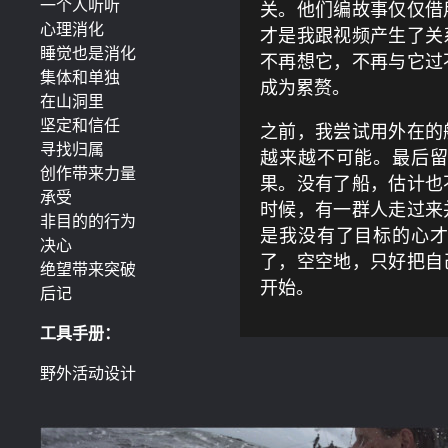
一个人听听
关。他们编故事仅仅借
心理消化
才是我跟视频产生了关
睡觉也是消化
不再想它，不再与它过
集体和单独
成为累赘。
在山洞里
坚定和信任
之前，我尝试用外在的
寻找归属
越来越不可能。最后
创作带来力量
果。没有了船，估计也
承受
时候，有一群人走过来
非目的的行为
是我没有了目标的心
决心
了，空空地，只好把自
绝望带来突破
开始。
后记
工具手册：
野外活动设计