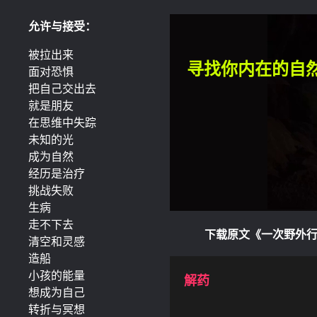
允许与接受：
被拉出来
寻找你内在的自
面对恐惧
把自己交出去
就是朋友
在思维中失踪
未知的光
成为自然
经历是治疗
挑战失败
生病
走不下去
下载原文《一次野外
清空和灵感
造船
小孩的能量
解药
想成为自己
转折与冥想